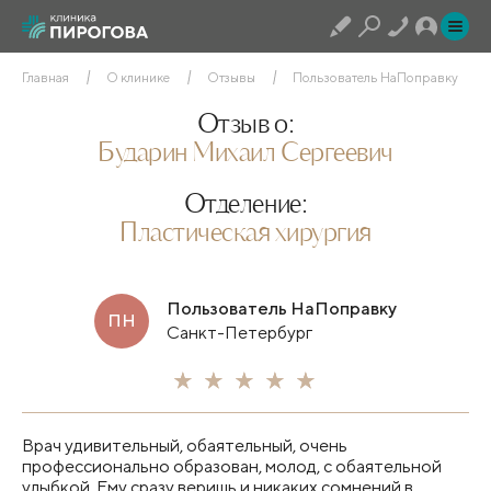
Главная
О клинике
Отзывы
Пользователь НаПоправку
Отзыв о:
Бударин Михаил Сергеевич
Отделение:
Пластическая хирургия
Пользователь НаПоправку
ПН
Санкт-Петербург
Врач удивительный, обаятельный, очень
профессионально образован, молод, с обаятельной
улыбкой. Ему сразу веришь и никаких сомнений в