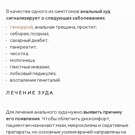
В качестве одного из симптомов
анальный зуд
сигнализирует о следующих заболеваниях
:
геморрой
, анальная трещина, проктит;
себорея, псориаз;
сахарный диабет;
панкреатит;
чесотка;
молочница;
глистные инвазии;
лобковый педикулёз;
воспаление гениталий.
ЛЕЧЕНИЕ ЗУДА
Для лечения анального зуда нужно
выявить причину
его появления
. Чтобы облегчить дискомфорт,
пациентам назначают мази, микроклизмы и седативные
препараты, но основные усилия врачей направлены на