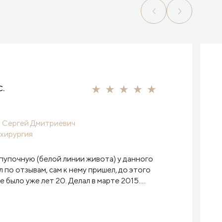
С.
 Сергей Дмитриевич
хирургия
пупочную (белой линии живота) у данного
л по отзывам, сам к нему пришел, до этого
е было уже лет 20. Делал в марте 2015.
ошо. Обезболивающего не принимал после
ски ничего не болело. Готов был идти
, но оставили на ночь, спорить не стал.