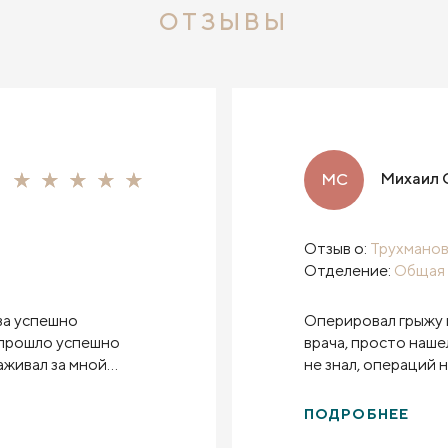
ОТЗЫВЫ
Михаил 
МС
Отзыв о:
Трухманов
Отделение:
Общая 
за успешно
Оперировал грыжу 
 прошло успешно
врача, просто наше
аживал за мной
не знал, операций н
 номер в отеле все
Чувствую себя хор
операции, практиче
ПОДРОБНЕЕ
домой через 5 часов