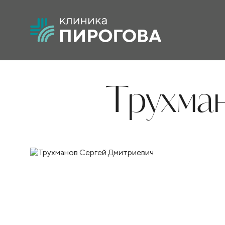
Трухма