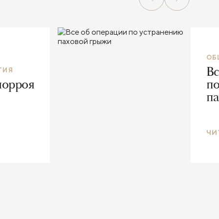
ОБ
Вс
ГИЯ
морроя
по
па
ЧИ