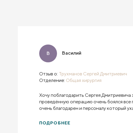
Василий
В
Отзыв о:
Трухманов Сергей Дмитриевич
Отделение:
Общая хирургия
Хочу поблагодарить Сергея Дмитриевича 
проведённую операцию очень боялся все
очень благодарен и персоналу который ух
после операции была отдельная палата как
очень понравилось спасибо
ПОДРОБНЕЕ