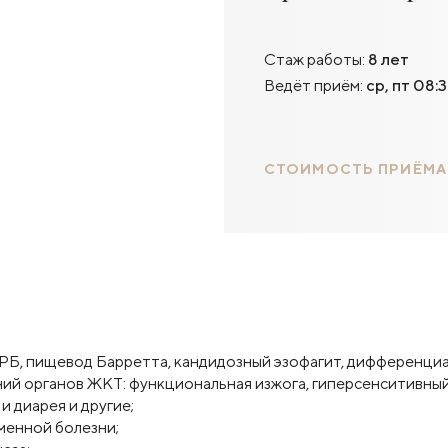
Стаж работы:
8 лет
Ведёт приём:
ср, пт 08:3
СТОИМОСТЬ ПРИЁМА
ЭРБ, пищевод Барретта, кандидозный эзофагит, дифференци
ний органов ЖКТ: функциональная изжога, гиперсенситивны
 диарея и другие;
менной болезни;