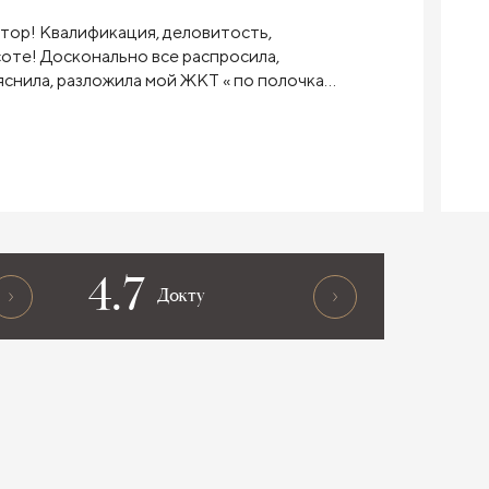
тор! Квалификация, деловитость,
соте! Досконально все распросила,
яснила, разложила мой ЖКТ « по полочкам»
ла план лечения. И настроение подняла
 интуиция меня не подвела и выбрала
 - гастроэнтеролога
4.7
Докту