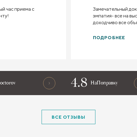
й час приема с
Замечательный док
нту!
эмпатия- все на вы
доходчиво все объ
и детально прописа
-умница! Рада, что
ПОДРОБНЕЕ
именно этого врача
4.8
octorov
НаПоправку
ВСЕ ОТЗЫВЫ