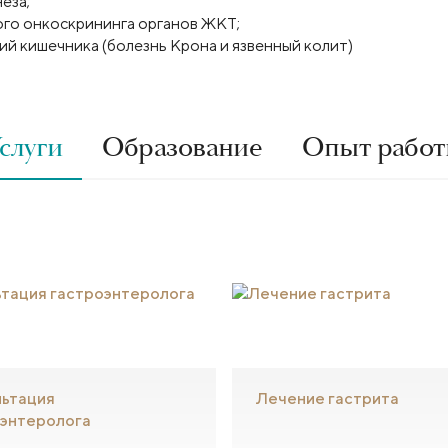
еза;
го онкоскрининга органов ЖКТ;
ий кишечника (болезнь Крона и язвенный колит)
слуги
Образование
Опыт рабо
льтация
Лечение гастрита
оэнтеролога