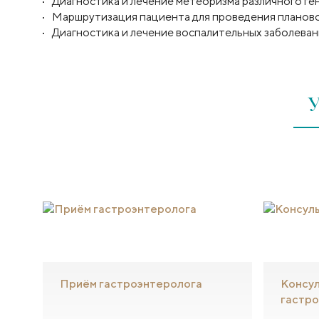
Диагностика и лечение метеоризма различного ген
Маршрутизация пациента для проведения планово
Диагностика и лечение воспалительных заболеван
У
Приём гастроэнтеролога
Консу
гастр