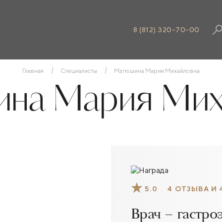
8 (812) 320-70-00
Главная
Специалисты
Матюшина Мария Михайловна
на Мария Мих
5.0
4 ОТЗЫВА И 
Врач – гастро