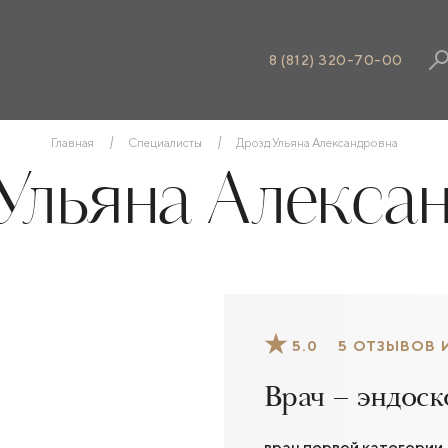
8 (812) 320-70-00
Главная
Специалисты
Дрозд Ульяна Александровна
Ульяна Алекса
5.0
5 ОТЗЫВОВ 
Врач – эндоск
врач первой категории, к