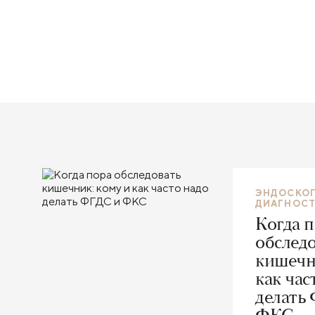
ЭНДОСКО
ДИАГНОС
Когда 
обслед
кишечн
как час
делать