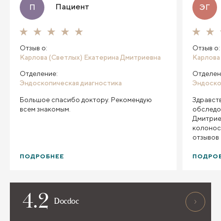
Пациент
П
ЭГ
Отзыв о:
Отзыв о:
Карлова (Светлых) Екатерина Дмитриевна
Карлова
Отделение:
Отделен
Эндоскопическая диагностика
Эндоско
Большое спасибо доктору. Рекомендую
Здравств
всем знакомым.
обследо
Дмитриев
колонос
отзывов 
как всё
.Хочу в
ПОДРОБНЕЕ
ПОДРО
кто учас
4.2
Docdoc